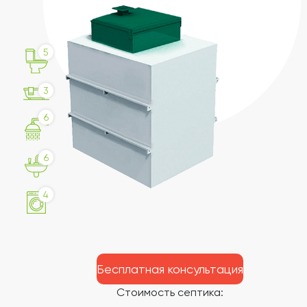
5
3
6
6
4
Бесплатная консультация
Стоимость септика: