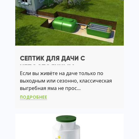
СЕПТИК ДЛЯ ДАЧИ С
НЕПОСТОЯННЫМ
Если вы живёте на даче только по
ПРОЖИВАНИЕМ: КАК ВЫБРАТЬ
выходным или сезонно, классическая
СИСТЕМУ, КОТОРАЯ НЕ
выгребная яма не прос...
ТРЕБУЕТ ОТКАЧКИ
ПОДРОБНЕЕ