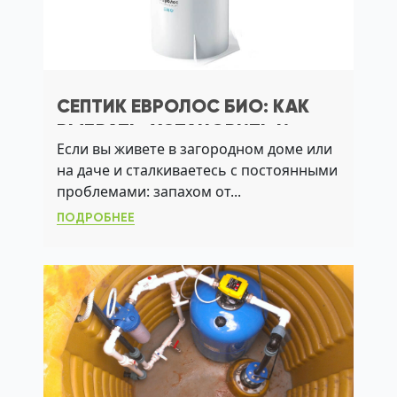
СЕПТИК ЕВРОЛОС БИО: КАК
ВЫБРАТЬ, УСТАНОВИТЬ И
Если вы живете в загородном доме или
ЭКСПЛУАТИРОВАТЬ БЕЗ
на даче и сталкиваетесь с постоянными
ЗАПАХА И СБОЕВ
проблемами: запахом от...
ПОДРОБНЕЕ