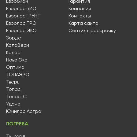
Евробион
Гарантия
Евролос БИО
Компания
Евролос ГРУНТ
Контакты
Евролос ПРО
Карта сайта
Евролос ЭКО
Септик в рассрочку
Зорде
КолоВеси
Колос
Ново Эко
Оптима
ТОПАЭРО
Тверь
Топас
Топас-С
Удача
Юнилос Астра
ПОГРЕБА
Тингард