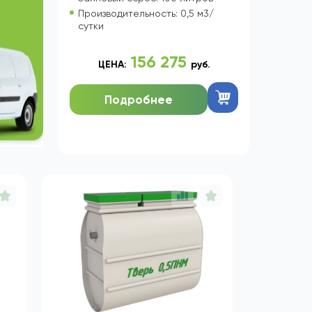
сти
ы
Кол-во пользователей: до 3 чел
о!
Залповый сброс: 100 литров
Производительность: 0,5 м3/
сутки
156 275
ЦЕНА:
руб.
Подробнее