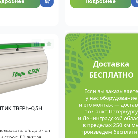
129 105
131 860
А:
руб.
ЦЕНА:
руб.
одробнее
Подробнее
Доставка
БЕСПЛАТНО
Если вы заказывает
у нас оборудование
и его монтаж — достав
ТИК ТВЕРЬ-0,5Н
по Санкт-Петербургу