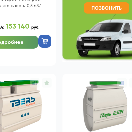
и Ленинградской обла
в пределах 250 км м
пользователей: до 3 чел
произведём бесплатн
й сброс: 110 литров
дительность: 0,5 м3/
ПОЗВОНИТЬ
153 140
А:
руб.
одробнее