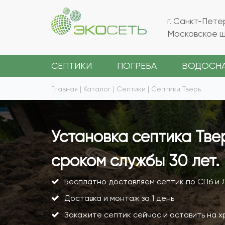
г. Санкт-Пете
Московское ш.
СЕПТИКИ
ПОГРЕБА
ВОДОСН
Главная
|
Каталог
|
Септики
|
Септики Тверь
Установка септика Тве
сроком службы 30 лет. 
Бесплатно доставляем септик по СПб и 
Доставка и монтаж за 1 день
Закажите септик сейчас и оставить на х