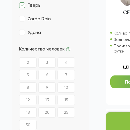
ТОПАЭРО
Galay
Тверь
СЕ
Zorde Rein
Удача
Кол-во 
Залповы
Произво
Количество человек
сутки
2
3
4
ЦЕ
5
6
7
П
8
9
10
12
13
15