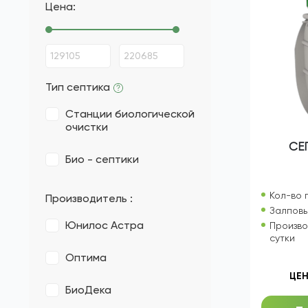
ПОДБОР ПО ПАРАМЕТРАМ
Цена:
Тип септика
Станции биологической
очистки
СЕ
Био - септики
Кол-во 
Производитель :
Залповы
Юнилос Астра
Произво
сутки