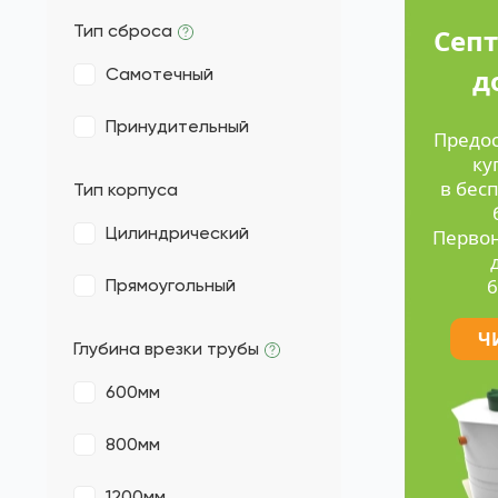
18
20
25
30
Тип сброса
Септ
д
Самотечный
Принудительный
Предо
ку
в бес
Тип корпуса
Цилиндрический
Первон
6
Прямоугольный
Ч
Глубина врезки трубы
600мм