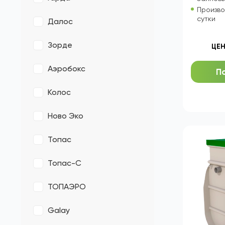
КолоВеси
Кол-во 
Гарда
Залповы
Произво
сутки
Далос
Зорде
ЦЕН
Аэробокс
П
Колос
Ново Эко
Топас
Топас-С