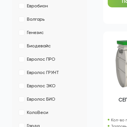
Оптима
ЦЕН
БиоДека
П
Евробион
Волгарь
Генезис
Биодевайс
Евролос ПРО
Евролос ГРУНТ
Евролос ЭКО
Евролос БИО
СЕП