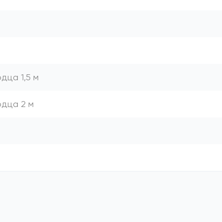
дца 1,5 м
одца 2 м