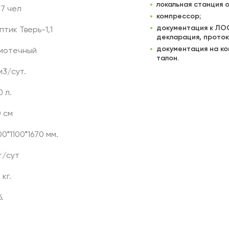
локальная станция о
 7 чел
компрессор;
документация к ЛОС
птик Тверь-1,1
декларация, проток
документация на ко
мотечный
талон.
 м3/сут.
 л.
0 см
0*1100*1670 мм.
т/сут
 кг.
.