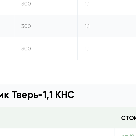
300
1,1
300
1,1
300
1,1
к Тверь-1,1 КНС
СТО