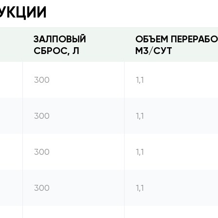
УКЦИИ
ЗАЛПОВЫЙ
ОБЪЕМ ПЕРЕРАБО
СБРОС, Л
М3/СУТ
300
1,1
300
1,1
300
1,1
300
1,1