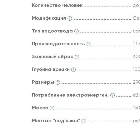
Количество человек
до
Модификация
Се
Тип водоотвода
са
Производительность
1,1
Залповый сброс
300
Глубина врезки
10
Размеры
290
Потребление электроэнергии.
кВ
Масса
150
Монтаж "под ключ"
руб