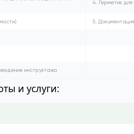
4. Герметик для
имости)
5. Документаци
а
роведение инструктажа
ты и услуги: