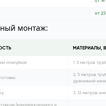
от 18
от 23
тный монтаж:
ОСТЬ
МАТЕРИАЛЫ, 
или опалубкой
1. 5 метров тру
2. 5 метров тру
готовки
дренажной кана
ку
3. 12 метров эл
танции (канализационного и