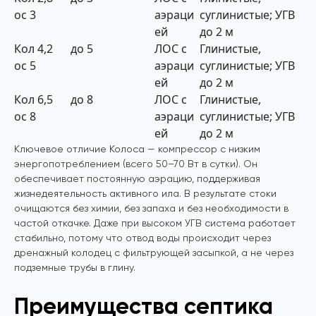
ос 3
аэраци
суглинистые; УГВ
ей
до 2 м
Кол
4,2
до 5
ЛОС с
Глинистые,
ос 5
аэраци
суглинистые; УГВ
ей
до 2 м
Кол
6,5
до 8
ЛОС с
Глинистые,
ос 8
аэраци
суглинистые; УГВ
ей
до 2 м
Ключевое отличие Колоса — компрессор с низким
энергопотреблением (всего 50–70 Вт в сутки). Он
обеспечивает постоянную аэрацию, поддерживая
жизнедеятельность активного ила. В результате стоки
очищаются без химии, без запаха и без необходимости в
частой откачке. Даже при высоком УГВ система работает
стабильно, потому что отвод воды происходит через
дренажный колодец с фильтрующей засыпкой, а не через
подземные трубы в глину.
Преимущества септика