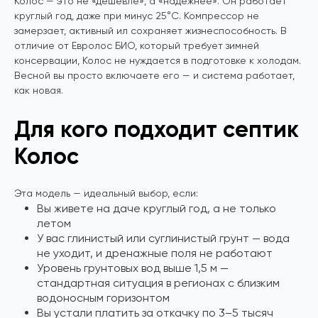
Колос — это не «дешевле», а «надежнее». Он работает
круглый год, даже при минус 25°C. Компрессор не
замерзает, активный ил сохраняет жизнеспособность. В
отличие от Евролос БИО, который требует зимней
консервации, Колос не нуждается в подготовке к холодам.
Весной вы просто включаете его — и система работает,
как новая.
Для кого подходит септик
Колос
Эта модель — идеальный выбор, если:
Вы живете на даче круглый год, а не только
летом
У вас глинистый или суглинистый грунт — вода
не уходит, и дренажные поля не работают
Уровень грунтовых вод выше 1,5 м —
стандартная ситуация в регионах с близким
водоносным горизонтом
Вы устали платить за откачку по 3–5 тысяч