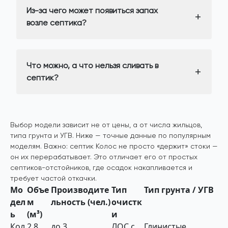
Из-за чего может появиться запах
возле септика?
Что можно, а что нельзя сливать в
септик?
Выбор модели зависит не от цены, а от числа жильцов,
типа грунта и УГВ. Ниже — точные данные по популярным
моделям. Важно: септик Колос не просто «держит» стоки —
он их перерабатывает. Это отличает его от простых
септиков-отстойников, где осадок накапливается и
требует частой откачки.
Мо
Объе
Производите
Тип
Тип грунта / УГВ
дел
м
льность (чел.)
очистк
ь
(м³)
и
Кол
2,8
до 3
ЛОС с
Глинистые,