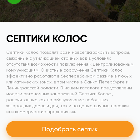
СЕПТИКИ КОЛОС
Септики Колос позволят раз и навсегда закрыть вопросы,
связанные с утилизацией сточных вод в условиях
отсутствия возможности подключения к централизованным
коммуникациям. Очистные сооружения Септики Колос
эффективно работают в бесперебойном режиме в любых
климатических зонах, в том числе в Санкт-Петербурге и
Ленинградской области. В нашем каталоге представлены
модели автономных канализаций Септики Колос ,
рассчитанные как на обслуживание небольших
загородных домов и дач, так и на целые дачные поселки
или коммерческие предприятия.
Подобрать септик