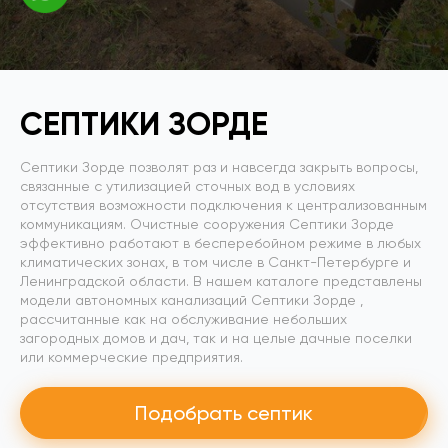
СЕПТИКИ ЗОРДЕ
Септики Зорде позволят раз и навсегда закрыть вопросы,
связанные с утилизацией сточных вод в условиях
отсутствия возможности подключения к централизованным
коммуникациям. Очистные сооружения Септики Зорде
эффективно работают в бесперебойном режиме в любых
климатических зонах, в том числе в Санкт-Петербурге и
Ленинградской области. В нашем каталоге представлены
модели автономных канализаций Септики Зорде ,
рассчитанные как на обслуживание небольших
загородных домов и дач, так и на целые дачные поселки
или коммерческие предприятия.
Подобрать септик