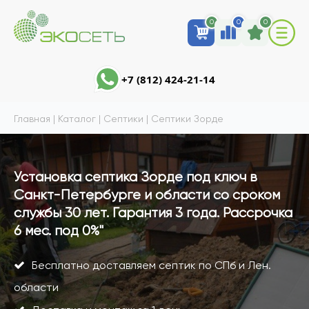
0
0
0
+7 (812) 424-21-14
Главная
|
Каталог
|
Септики
|
Септики Зорде
Установка септика Зорде под ключ в
Санкт-Петербурге и области со сроком
службы 30 лет. Гарантия 3 года. Рассрочка
6 мес. под 0%"
Бесплатно доставляем септик по СПб и Лен.
области