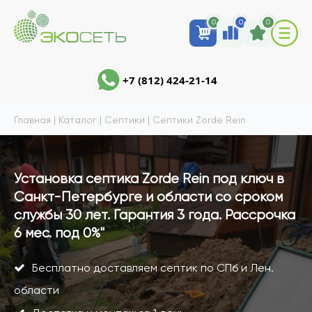
0
0
0
+7 (812) 424-21-14
Главная
|
Каталог
|
Септики
|
Септики Zorde Rein
Установка септика Zorde Rein под ключ в
Санкт-Петербурге и области со сроком
службы 30 лет. Гарантия 3 года. Рассрочка
6 мес. под 0%"
Бесплатно доставляем септик по СПб и Лен.
области