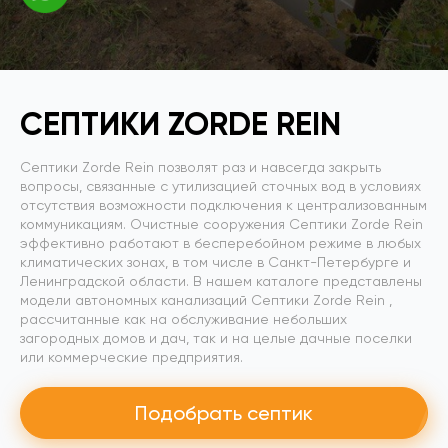
СЕПТИКИ ZORDE REIN
Септики Zorde Rein позволят раз и навсегда закрыть
вопросы, связанные с утилизацией сточных вод в условиях
отсутствия возможности подключения к централизованным
коммуникациям. Очистные сооружения Септики Zorde Rein
эффективно работают в бесперебойном режиме в любых
климатических зонах, в том числе в Санкт-Петербурге и
Ленинградской области. В нашем каталоге представлены
модели автономных канализаций Септики Zorde Rein ,
рассчитанные как на обслуживание небольших
загородных домов и дач, так и на целые дачные поселки
или коммерческие предприятия.
Подобрать септик