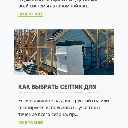
ЗАГОРОДНОГО ДОМА
всей системы автономной кан...
ПОДРОБНЕЕ
КАК ВЫБРАТЬ СЕПТИК ДЛЯ
ДАЧИ С ВЫСОКИМ УГВ: ЛОС,
Если вы живете на даче круглый год или
АЭРАЦИЯ И АКТИВНЫЙ ИЛ
планируете использовать участок в
течение всего сезона, пр...
ПОДРОБНЕЕ