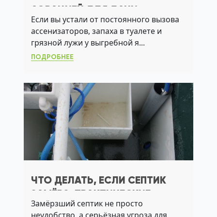
АЭРАЦИЕЙ ДЛЯ ДАЧИ:
Если вы устали от постоянного вызова
НАДЕЖНАЯ ОЧИСТКА БЕЗ
ассенизаторов, запаха в туалете и
ЗАПАХА И АССЕНИЗАЦИИ
грязной лужи у выгребной я...
ПОДРОБНЕЕ
ЧТО ДЕЛАТЬ, ЕСЛИ СЕПТИК
ЗАМЁРЗ: ПРАКТИЧЕСКИЕ
Замёрзший септик не просто
РЕШЕНИЯ ДЛЯ ДАЧИ И
неудобство, а серьёзная угроза для