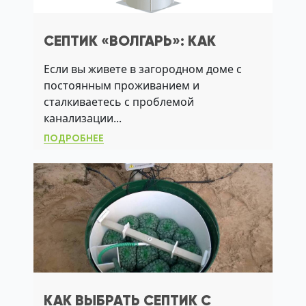
СЕПТИК «ВОЛГАРЬ»: КАК
ВЫБРАТЬ, УСТАНОВИТЬ И
Если вы живете в загородном доме с
ОБСЛУЖИВАТЬ ДЛЯ ЧИСТОЙ
постоянным проживанием и
КАНАЛИЗАЦИИ БЕЗ ЗАПАХА
сталкиваетесь с проблемой
канализации...
ПОДРОБНЕЕ
КАК ВЫБРАТЬ СЕПТИК С