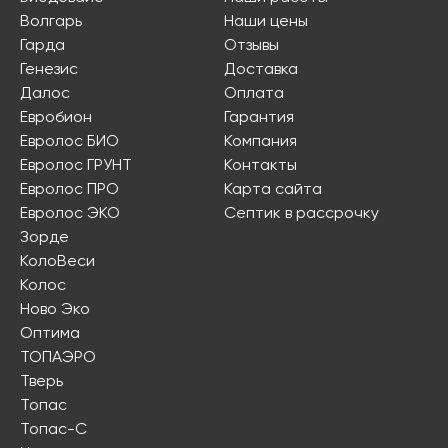
Волгарь
Наши цены
Гарда
Отзывы
Генезис
Доставка
Далос
Оплата
Евробион
Гарантия
Евролос БИО
Компания
Евролос ГРУНТ
Контакты
Евролос ПРО
Карта сайта
Евролос ЭКО
Септик в рассрочку
Зорде
КолоВеси
Колос
Ново Эко
Оптима
ТОПАЭРО
Тверь
Топас
Топас-С