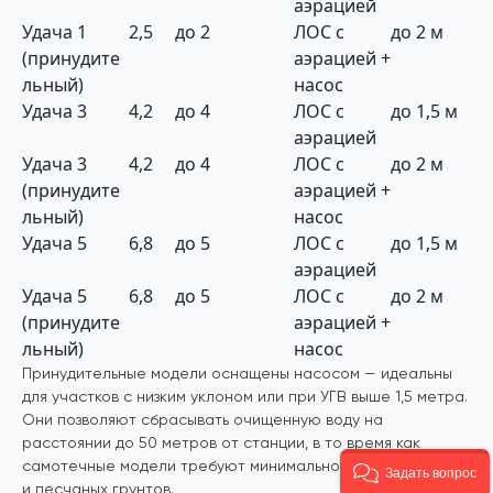
аэрацией
Удача 1
2,5
до 2
ЛОС с
до 2 м
(принудите
аэрацией +
льный)
насос
Удача 3
4,2
до 4
ЛОС с
до 1,5 м
аэрацией
Удача 3
4,2
до 4
ЛОС с
до 2 м
(принудите
аэрацией +
льный)
насос
Удача 5
6,8
до 5
ЛОС с
до 1,5 м
аэрацией
Удача 5
6,8
до 5
ЛОС с
до 2 м
(принудите
аэрацией +
льный)
насос
Принудительные модели оснащены насосом — идеальны
для участков с низким уклоном или при УГВ выше 1,5 метра.
Они позволяют сбрасывать очищенную воду на
расстоянии до 50 метров от станции, в то время как
самотечные модели требуют минимального уклона трубы
Задать вопрос
и песчаных грунтов.