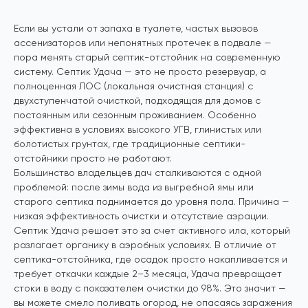
Если вы устали от запаха в туалете, частых вызовов
ассенизаторов или непонятных протечек в подвале —
пора менять старый септик-отстойник на современную
систему. Септик Удача — это не просто резервуар, а
полноценная ЛОС (локальная очистная станция) с
двухступенчатой очисткой, подходящая для домов с
постоянным или сезонным проживанием. Особенно
эффективна в условиях высокого УГВ, глинистых или
болотистых грунтах, где традиционные септики-
отстойники просто не работают.
Большинство владельцев дач сталкиваются с одной
проблемой: после зимы вода из выгребной ямы или
старого септика поднимается до уровня пола. Причина —
низкая эффективность очистки и отсутствие аэрации.
Септик Удача решает это за счет активного ила, который
разлагает органику в аэробных условиях. В отличие от
септика-отстойника, где осадок просто накапливается и
требует откачки каждые 2–3 месяца, Удача превращает
стоки в воду с показателем очистки до 98%. Это значит —
вы можете смело поливать огород, не опасаясь заражения