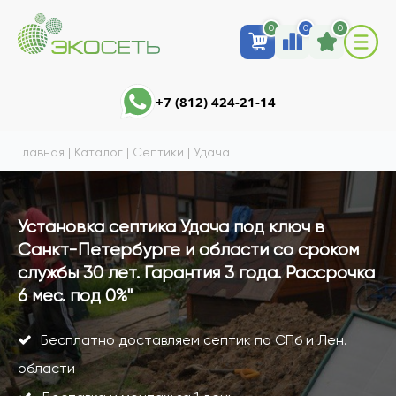
0
0
0
+7 (812) 424-21-14
Главная
|
Каталог
|
Септики
|
Удача
Установка септика Удача под ключ в
Санкт-Петербурге и области со сроком
службы 30 лет. Гарантия 3 года. Рассрочка
6 мес. под 0%"
Бесплатно доставляем септик по СПб и Лен.
области