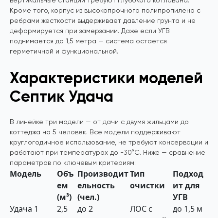
вертикальные станции требуют глубокого котлована.
Кроме того, корпус из высокопрочного полипропилена с
ребрами жесткости выдерживает давление грунта и не
деформируется при замерзании. Даже если УГВ
поднимается до 1,5 метра — система остается
герметичной и функциональной.
Характеристики моделей
Септик Удача
В линейке три модели — от дачи с двумя жильцами до
коттеджа на 5 человек. Все модели поддерживают
круглогодичное использование, не требуют консервации и
работают при температурах до -30°C. Ниже — сравнение
параметров по ключевым критериям:
Модель
Объ
Производит
Тип
Подход
ем
ельность
очистки
ит для
(м³)
(чел.)
УГВ
Удача 1
2,5
до 2
ЛОС с
до 1,5 м