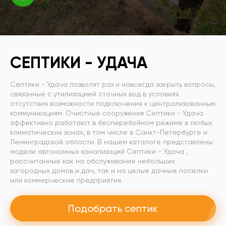
СЕПТИКИ
- УДАЧА
Септики
- Удача
позволят раз и навсегда закрыть вопросы,
связанные с утилизацией сточных вод в условиях
отсутствия возможности подключения к централизованным
коммуникациям. Очистные сооружения Септики
- Удача
эффективно работают в бесперебойном режиме в любых
климатических зонах, в том числе в Санкт-Петербурге и
Ленинградской области. В нашем каталоге представлены
модели автономных канализаций Септики
- Удача
,
рассчитанные как на обслуживание небольших
загородных домов и дач, так и на целые дачные поселки
или коммерческие предприятия.
Подобрать септик