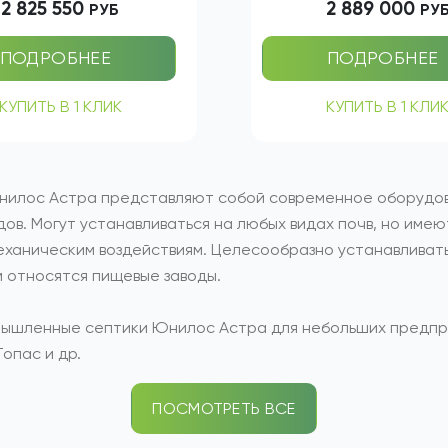
ый сброс: 5600 литров
Залповый сброс: 5600 
одительность: 40 м3/сут
Производительность: 4
2 825 550
2 889 000
РУБ
РУ
ПОДРОБНЕЕ
ПОДРОБНЕЕ
КУПИТЬ В 1 КЛИК
КУПИТЬ В 1 КЛИ
нилос Астра представляют собой современное оборудов
дов. Могут устанавливаться на любых видах почв, но име
еханическим воздействиям. Целесообразно устанавливать
 относятся пищевые заводы.
ышленные септики Юнилос Астра для небольших предпри
опас и др.