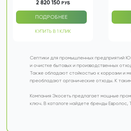
Залповый сброс: 5600 литров
Залпов
Производительность: 40 м3/сут
Произв
2 820 150
РУБ
ПОДРОБНЕЕ
КУПИТЬ В 1 КЛИК
Септики для промышленных предприятий Ю
и очистке бытовых и производственных отхо
Также обладают стойкостью к коррозии и м
преобладают органические отходы. К таким
Компания Экосеть предлагает мощные пром
ключ. В каталоге найдете бренды Евролос, Т