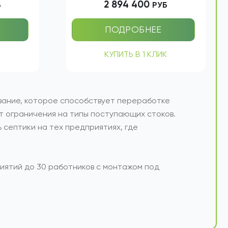
литров
Залповый сброс: 5600 литров
0 м3/сут
Производительность: 40 м3/сут
2 894 400
Б
РУБ
ПОДРОБНЕЕ
К
КУПИТЬ В 1 КЛИК
ание, которое способствует переработке
ют ограничения на типы поступающих стоков.
 септики на тех предприятиях, где
ятий до 30 работников с монтажом под