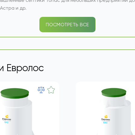
еским воздействиям. Целесообразно устанавливать септ
щевые заводы.
ышленные септики Топас для небольших предприятий до 
Астра и др.
ПОСМОТРЕТЬ ВСЕ
и Евролос