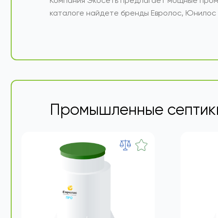
обладают стойкостью к коррозии и механич
органические отходы. К таким относятся пи
Компания Экосеть предлагает мощные пром
каталоге найдете бренды Евролос, Юнилос 
Промышленные септик