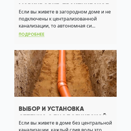
МАРКИРОВКЕ: ПРАКТИЧЕСКОЕ
Если вы живете в загородном доме и не
РУКОВОДСТВО ДЛЯ
подключены к централизованной
ВЛАДЕЛЬЦЕВ ДАЧ
канализации, то автономная си...
ПОДРОБНЕЕ
ВЫБОР И УСТАНОВКА
СЕПТИКА С БИОЛОГИЧЕСКОЙ
Если вы живете в доме без центральной
ОЧИСТКОЙ ДЛЯ
канализации, каждый слив воды это