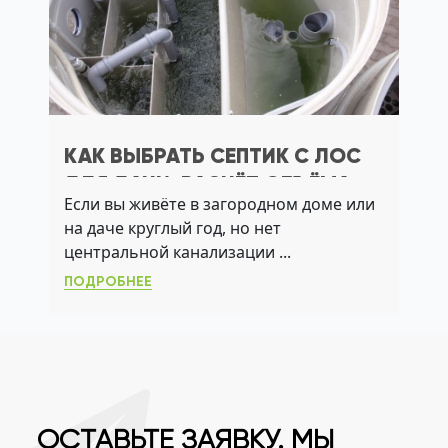
КАК ВЫБРАТЬ СЕПТИК С ЛОС
ДЛЯ ДАЧИ: РАСЧЁТ ОБЪЁМА,
Если вы живёте в загородном доме или
АЭРАЦИЯ И АКТИВНЫЙ ИЛ
на даче круглый год, но нет
центральной канализации ...
ПОДРОБНЕЕ
ОСТАВЬТЕ ЗАЯВКУ. МЫ