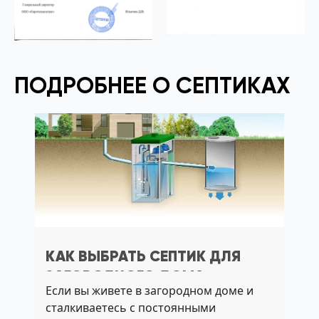
ПОДРОБНЕЕ О СЕПТИКАХ
КАК ВЫБРАТЬ СЕПТИК ДЛЯ
ЗАГОРОДНОГО ДОМА:
Если вы живете в загородном доме и
НАДЕЖНАЯ КАНАЛИЗАЦИЯ БЕЗ
сталкиваетесь с постоянными
ЗАПАХА И ОТКАЧЕК