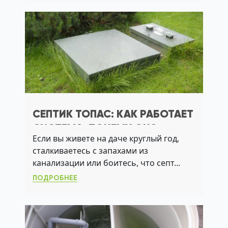
СЕПТИК ТОПАС: КАК РАБОТАЕТ
СИСТЕМА, ПОЧЕМУ ОНА
Если вы живете на даче круглый год,
ПОДХОДИТ ДЛЯ ДАЧИ С
сталкиваетесь с запахами из
ВЫСОКИМ УГВ
канализации или боитесь, что септ...
ПОДРОБНЕЕ