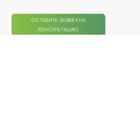
ОСТАВИТЬ ЗАЯВКУ НА
КОНСУЛЬТАЦИЮ
СЕПТИКИ
НАВИГАЦИЯ ПО САЙТУ
Galay
Типы септиков
Zorde Rein
Акции
Аэробокс
Услуги
БиоДека
Статьи