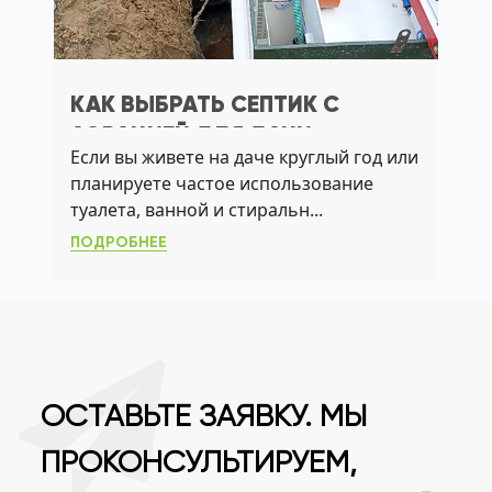
КАК ВЫБРАТЬ СЕПТИК С
АЭРАЦИЕЙ ДЛЯ ДАЧИ:
Если вы живете на даче круглый год или
РЕШЕНИЕ ПРОБЛЕМ С ЛОС, УГВ
планируете частое использование
И ЗАПАХАМИ
туалета, ванной и стиральн...
ПОДРОБНЕЕ
ОСТАВЬТЕ ЗАЯВКУ. МЫ
ПРОКОНСУЛЬТИРУЕМ,