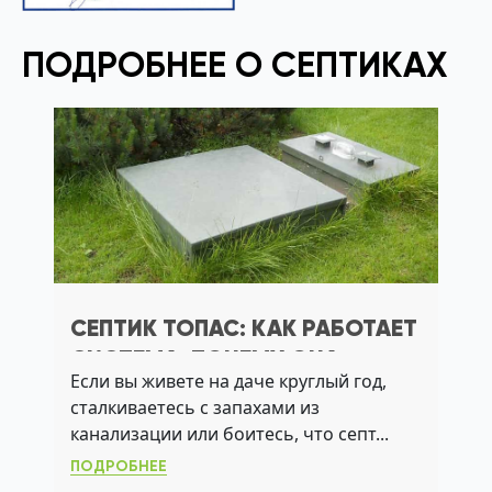
ПОДРОБНЕЕ О СЕПТИКАХ
СЕПТИК ТОПАС: КАК РАБОТАЕТ
СИСТЕМА, ПОЧЕМУ ОНА
Если вы живете на даче круглый год,
ПОДХОДИТ ДЛЯ ДАЧИ С
сталкиваетесь с запахами из
ВЫСОКИМ УГВ
канализации или боитесь, что септ...
ПОДРОБНЕЕ