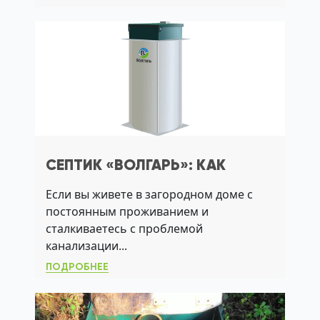
СЕПТИК «ВОЛГАРЬ»: КАК
ВЫБРАТЬ, УСТАНОВИТЬ И
Если вы живете в загородном доме с
ОБСЛУЖИВАТЬ ДЛЯ ЧИСТОЙ
постоянным проживанием и
КАНАЛИЗАЦИИ БЕЗ ЗАПАХА
сталкиваетесь с проблемой
канализации...
ПОДРОБНЕЕ