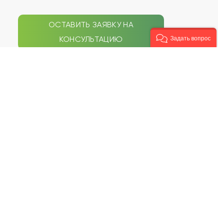
ОСТАВИТЬ ЗАЯВКУ НА
КОНСУЛЬТАЦИЮ
Задать вопрос
СЕПТИКИ
НАВИГАЦИЯ ПО САЙТУ
Galay
Типы септиков
Zorde Rein
Акции
Аэробокс
Услуги
БиоДека
Статьи