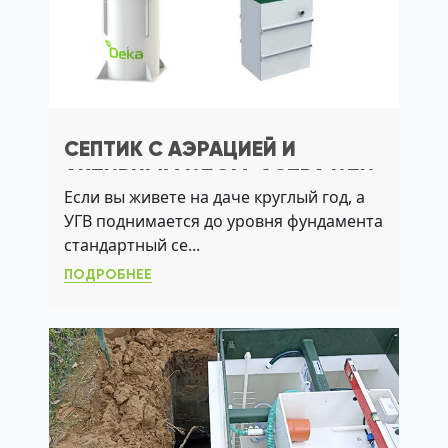
СЕПТИК С АЭРАЦИЕЙ И
АКТИВНЫМ ИЛОМ: АСТРА ИЛИ
Если вы живете на даче круглый год, а
БИОДЕКА — ЧТО ВЫБРАТЬ ДЛЯ
УГВ поднимается до уровня фундамента
ДАЧИ?
стандартный се...
ПОДРОБНЕЕ