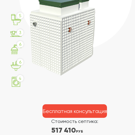
5
3
6
6
4
Бесплатная консультация
Стоимость септика:
517 410
РУБ