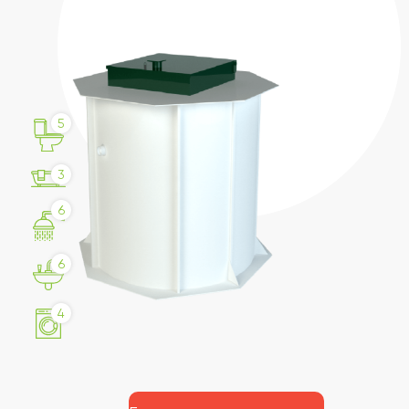
5
3
6
6
4