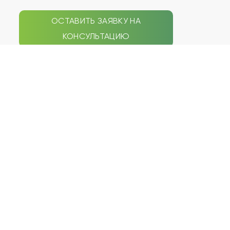
ОСТАВИТЬ ЗАЯВКУ НА
КОНСУЛЬТАЦИЮ
СЕПТИКИ
НАВИГАЦИЯ ПО САЙТУ
Galay
Типы септиков
Zorde Rein
Акции
Аэробокс
Услуги
БиоДека
Статьи
Биодевайс
Наши работы