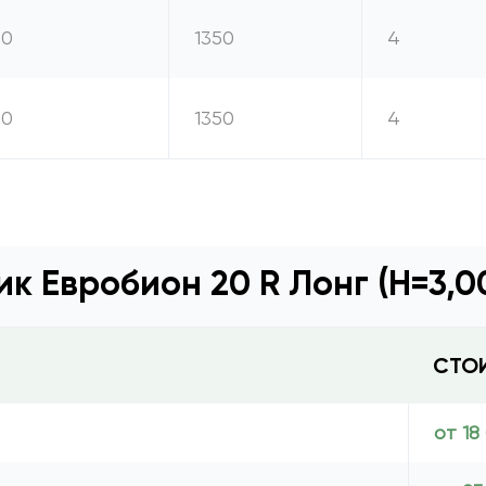
20
1350
4
20
1350
4
к Евробион 20 R Лонг (Н=3,
СТО
от 18