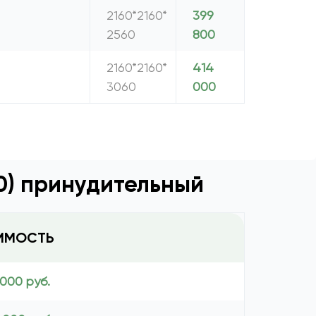
2160*2160*
399
2560
800
2160*2160*
414
3060
000
00) принудительный
ИМОСТЬ
 000 руб.