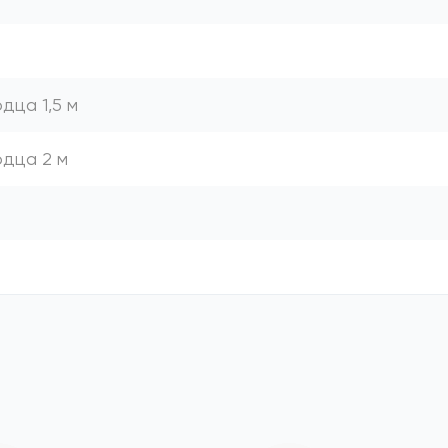
дца 1,5 м
одца 2 м