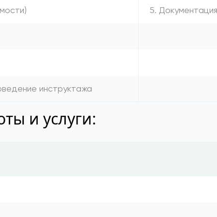
имости)
5. Документаци
а
роведение инструктажа
ты и услуги: