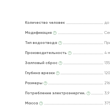
Количество человек
до
Модификация
Се
Тип водоотвода
Пр
Производительность
4 
Залповый сброс
135
Глубина врезки
12
Размеры
21
Потребление электроэнергии.
3,
Масса
375