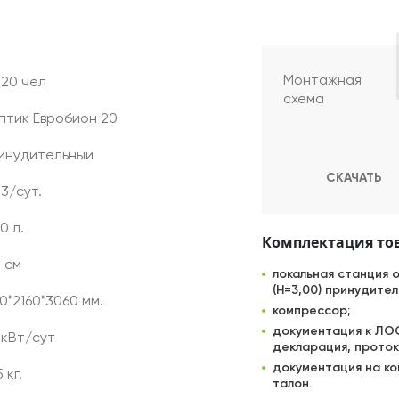
Монтажная
 20 чел
схема
птик Евробион 20
инудительный
СКАЧАТЬ
м3/сут.
0 л.
Комплектация то
0 см
локальная станция 
(Н=3,00) принудител
60*2160*3060 мм.
компрессор;
документация к ЛОС
9 кВт/сут
декларация, проток
документация на ко
 кг.
талон.