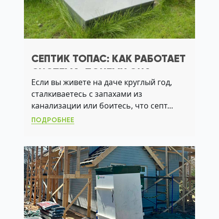
СЕПТИК ТОПАС: КАК РАБОТАЕТ
СИСТЕМА, ПОЧЕМУ ОНА
Если вы живете на даче круглый год,
ПОДХОДИТ ДЛЯ ДАЧИ С
сталкиваетесь с запахами из
ВЫСОКИМ УГВ
канализации или боитесь, что септ...
ПОДРОБНЕЕ