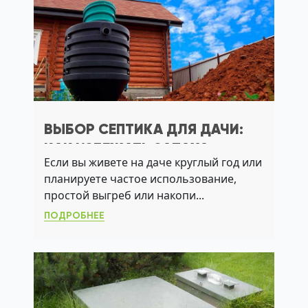
ВЫБОР СЕПТИКА ДЛЯ ДАЧИ:
КАК ИЗБЕЖАТЬ ЗАПАХА,
Если вы живете на даче круглый год или
ПРОМЫВКИ И АВАРИЙ НА
планируете частое использование,
УЧАСТКЕ
простой выгреб или накопи...
ПОДРОБНЕЕ