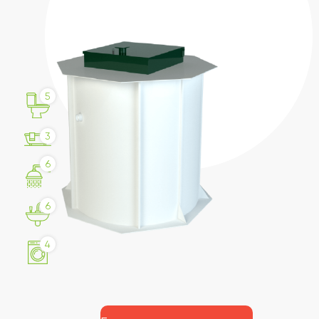
5
3
6
6
4