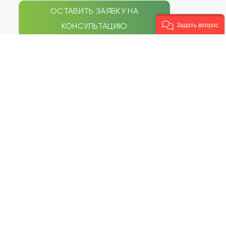
ОСТАВИТЬ ЗАЯВКУ НА
КОНСУЛЬТАЦИЮ
Задать вопрос
СЕПТИКИ
НАВИГАЦИЯ ПО САЙТУ
Galay
Типы септиков
Zorde Rein
Акции
Аэробокс
Услуги
БиоДека
Статьи
Биодевайс
Наши работы
Волгарь
Наши цены