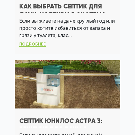
КАК ВЫБРАТЬ СЕПТИК ДЛЯ
ДАЧИ: НАДЕЖНАЯ СИСТЕМА
Если вы живете на даче круглый год или
БЕЗ ОТКАЧКИ И ЗАПАХОВ
просто хотите избавиться от запаха и
грязи у туалета, клас...
ПОДРОБНЕЕ
СЕПТИК ЮНИЛОС АСТРА 3:
РЕШЕНИЕ ДЛЯ ДАЧИ С