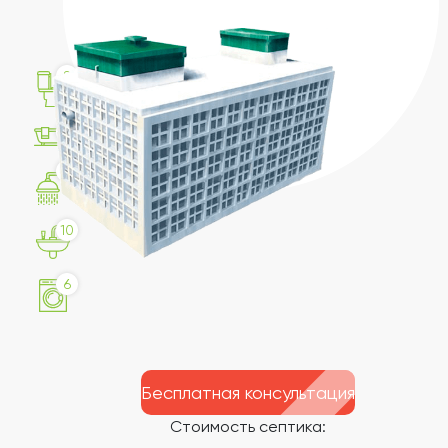
8
4
10
10
6
Бесплатная консультация
Стоимость септика: