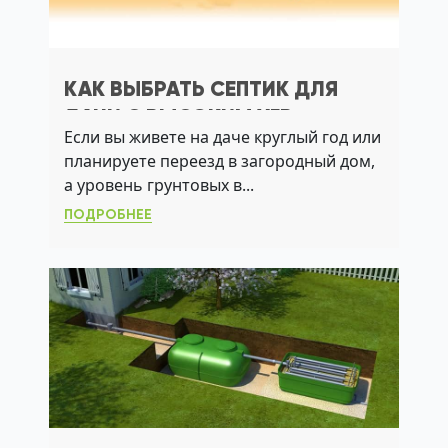
КАК ВЫБРАТЬ СЕПТИК ДЛЯ
ДАЧИ С ВЫСОКИМ УГВ:
Если вы живете на даче круглый год или
ПРАКТИЧЕСКИЙ ГИД ПО ЛОС И
планируете переезд в загородный дом,
АЭРАЦИИ
а уровень грунтовых в...
ПОДРОБНЕЕ