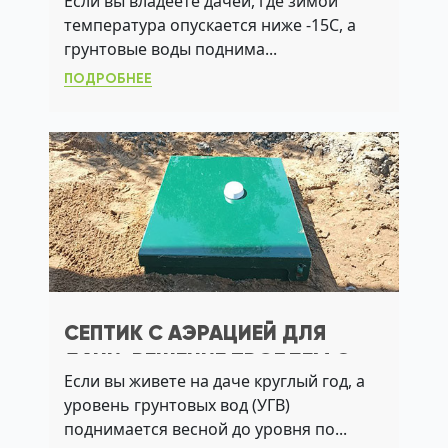
Если вы владеете дачей, где зимой
ВЫСОКИМ УГВ И ДО 3
температура опускается ниже -15C, а
ЖИЛЬЦОВ
грунтовые воды поднима...
ПОДРОБНЕЕ
СЕПТИК С АЭРАЦИЕЙ ДЛЯ
ДАЧИ: РЕШЕНИЕ ПРОБЛЕМ С
Если вы живете на даче круглый год, а
УГВ И ЗАПАХАМИ
уровень грунтовых вод (УГВ)
поднимается весной до уровня по...