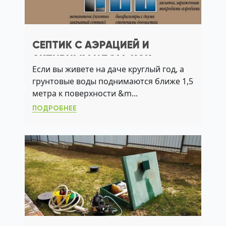
СЕПТИК С АЭРАЦИЕЙ И
АКТИВНЫМ ИЛОМ: КАК
Если вы живете на даче круглый год, а
ВЫБРАТЬ СИСТЕМУ ДЛЯ ДАЧИ
грунтовые воды поднимаются ближе 1,5
БЕЗ ОТКАЧКИ
метра к поверхности &m...
ПОДРОБНЕЕ