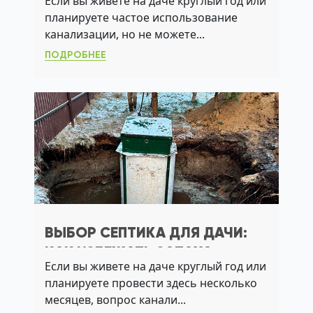
Если вы живете на даче круглый год или
АЭРАЦИИ
планируете частое использование
канализации, но не можете...
ПОДРОБНЕЕ
ВЫБОР СЕПТИКА ДЛЯ ДАЧИ:
КАК ИЗБЕЖАТЬ ЗАПАХА,
Если вы живете на даче круглый год или
ПЕРЕПОЛНЕНИЯ И СБОЕВ ПРИ
планируете провести здесь несколько
ВЫСОКОМ УГВ
месяцев, вопрос канали...