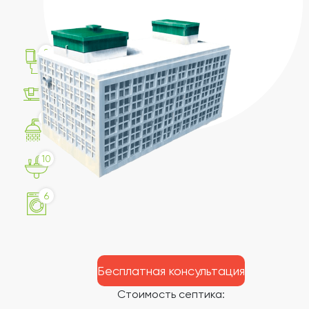
8
4
10
10
6
Бесплатная консультация
Стоимость септика: