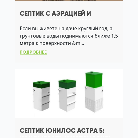
СЕПТИК С АЭРАЦИЕЙ И
АКТИВНЫМ ИЛОМ: КАК
Если вы живете на даче круглый год, а
ВЫБРАТЬ СИСТЕМУ ДЛЯ ДАЧИ
грунтовые воды поднимаются ближе 1,5
БЕЗ ОТКАЧКИ
метра к поверхности &m...
ПОДРОБНЕЕ
СЕПТИК ЮНИЛОС АСТРА 5: