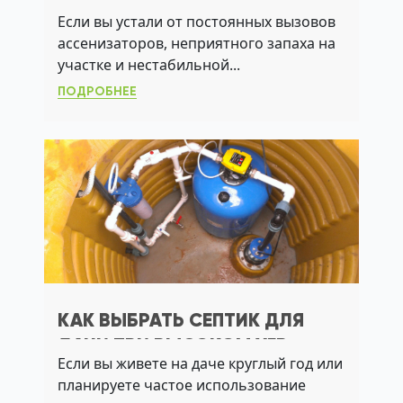
КАК ВЫБРАТЬ И УСТАНОВИТЬ
Если вы устали от постоянных вызовов
СИСТЕМУ БЕЗ ЗАПАХОВ И
ассенизаторов, неприятного запаха на
АССЕНИЗАТОРОВ
участке и нестабильной...
ПОДРОБНЕЕ
КАК ВЫБРАТЬ СЕПТИК ДЛЯ
ДАЧИ ПРИ ВЫСОКОМ УГВ:
Если вы живете на даче круглый год или
ПРАКТИЧНЫЕ РЕШЕНИЯ
планируете частое использование