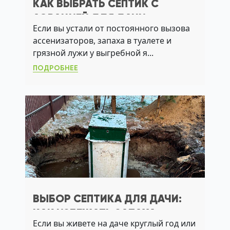
КАК ВЫБРАТЬ СЕПТИК С
АЭРАЦИЕЙ ДЛЯ ДАЧИ:
Если вы устали от постоянного вызова
НАДЕЖНАЯ ОЧИСТКА БЕЗ
ассенизаторов, запаха в туалете и
ЗАПАХА И АССЕНИЗАЦИИ
грязной лужи у выгребной я...
ПОДРОБНЕЕ
ВЫБОР СЕПТИКА ДЛЯ ДАЧИ:
КАК ИЗБЕЖАТЬ ЗАПАХА,
Если вы живете на даче круглый год или
ПЕРЕПОЛНЕНИЯ И СБОЕВ ПРИ