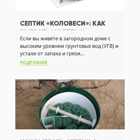
СЕПТИК «КОЛОВЕСИ»: КАК
ВЫБРАТЬ МОДЕЛЬ И
Если вы живёте в загородном доме с
ИЗБЕЖАТЬ ОШИБОК
высоким уровнем грунтовых вод (УГВ) и
МОНТАЖА
устали от запаха и грязи...
ПОДРОБНЕЕ