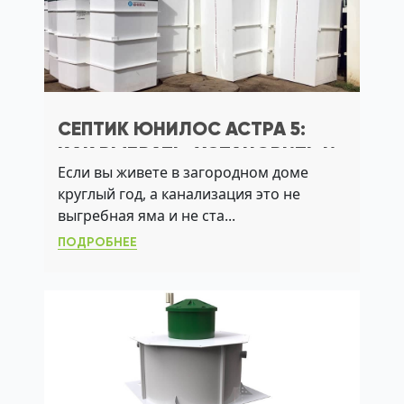
СЕПТИК ЮНИЛОС АСТРА 5:
КАК ВЫБРАТЬ, УСТАНОВИТЬ И
Если вы живете в загородном доме
ОБСЛУЖИВАТЬ ДЛЯ ДОМА С 5
круглый год, а канализация это не
ЖИЛЬЦАМИ
выгребная яма и не ста...
ПОДРОБНЕЕ