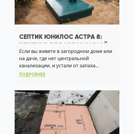
СЕПТИК ЮНИЛОС АСТРА 8:
РЕШЕНИЕ ДЛЯ АВТОНОМНОЙ
Если вы живете в загородном доме или
КАНАЛИЗАЦИИ С ВЫСОКОЙ
на даче, где нет центральной
ОЧИСТКОЙ И МИНИМАЛЬНЫМ
канализации, и устали от запаха...
ОБСЛУЖИВАНИЕМ
ПОДРОБНЕЕ