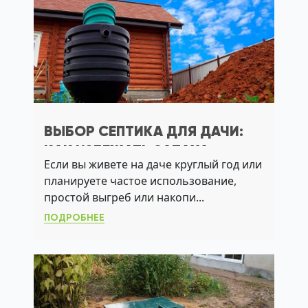
ВЫБОР СЕПТИКА ДЛЯ ДАЧИ:
КАК ИЗБЕЖАТЬ ЗАПАХА,
Если вы живете на даче круглый год или
ПРОМЫВКИ И АВАРИЙ НА
планируете частое использование,
УЧАСТКЕ
простой выгреб или накопи...
ПОДРОБНЕЕ