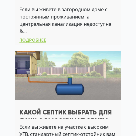
ВЫБРАТЬ МОДЕЛЬ, ИЗБЕЖАТЬ
Если вы живете в загородном доме с
ЗАПАХОВ И СЭКОНОМИТЬ НА
постоянным проживанием, а
ОБСЛУЖИВАНИИ
центральная канализация недоступна
&...
ПОДРОБНЕЕ
КАКОЙ СЕПТИК ВЫБРАТЬ ДЛЯ
ДАЧИ С ВЫСОКИМ УРОВНЕМ
Если вы живете на участке с высоким
ГРУНТОВЫХ ВОД
УГВ, стандартный септик-отстойник вам