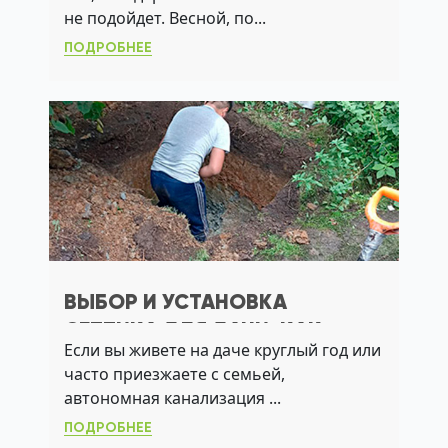
не подойдет. Весной, по...
ПОДРОБНЕЕ
ВЫБОР И УСТАНОВКА
СЕПТИКА ДЛЯ ДАЧИ: КАК
Если вы живете на даче круглый год или
ИЗБЕЖАТЬ ЗАПАХА,
часто приезжаете с семьей,
ПЕРЕПОЛНЕНИЯ И АВАРИЙ
автономная канализация ...
ПОДРОБНЕЕ