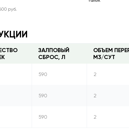
талон.
600 руб.
УКЦИИ
ЕСТВО
ЗАЛПОВЫЙ
ОБЪЕМ ПЕРЕ
ЕК
СБРОС, Л
М3/СУТ
590
2
590
2
590
2