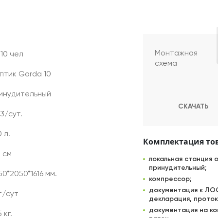
Монтажная
 10 чел
схема
птик Garda 10
инудительный
СКАЧАТЬ
3/сут.
 л.
Комплектация то
5 см
локальная станция 
принудительный;
50*2050*1616 мм.
компрессор;
документация к ЛОС
т/сут
декларация, проток
документация на ко
 кг.