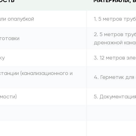
ОСТЬ
МАТЕРИАЛЫ, 
или опалубкой
1. 5 метров тру
2. 5 метров тру
готовки
дренажной кана
ку
3. 12 метров эл
танции (канализационного и
4. Герметик для
имости)
5. Документаци
а