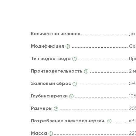
Количество человек
до
Модификация
Се
Тип водоотвода
Пр
Производительность
2 м
Залповый сброс
590
Глубина врезки
10
Размеры
20
Потребление электроэнергии.
кВ
Масса
225