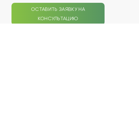
ОСТАВИТЬ ЗАЯВКУ НА
КОНСУЛЬТАЦИЮ
СЕПТИКИ
НАВИГАЦИЯ ПО САЙТУ
Galay
Типы септиков
Zorde Rein
Акции
Аэробокс
Услуги
БиоДека
Статьи
Биодевайс
Наши работы