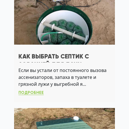
КАК ВЫБРАТЬ СЕПТИК С
АЭРАЦИЕЙ ДЛЯ ДАЧИ:
Если вы устали от постоянного вызова
НАДЕЖНАЯ ОЧИСТКА БЕЗ
ассенизаторов, запаха в туалете и
ЗАПАХА И АССЕНИЗАЦИИ
грязной лужи у выгребной я...
ПОДРОБНЕЕ