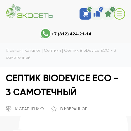
0
0
0
+7 (812) 424-21-14
Главная
|
Каталог
|
Септики
|
Септик BioDevice ECO - 3
самотечный
СЕПТИК BIODEVICE ECO -
3 САМОТЕЧНЫЙ
К СРАВНЕНИЮ
В ИЗБРАННОЕ