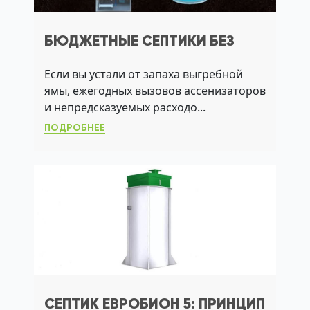
БЮДЖЕТНЫЕ СЕПТИКИ БЕЗ
ОТКАЧКИ ДЛЯ ДАЧИ: КАК
Если вы устали от запаха выгребной
ВЫБРАТЬ СИСТЕМУ, КОТОРАЯ
ямы, ежегодных вызовов ассенизаторов
НЕ ТРЕБУЕТ ОБСЛУЖИВАНИЯ
и непредсказуемых расходо...
ПОДРОБНЕЕ
СЕПТИК ЕВРОБИОН 5: ПРИНЦИП