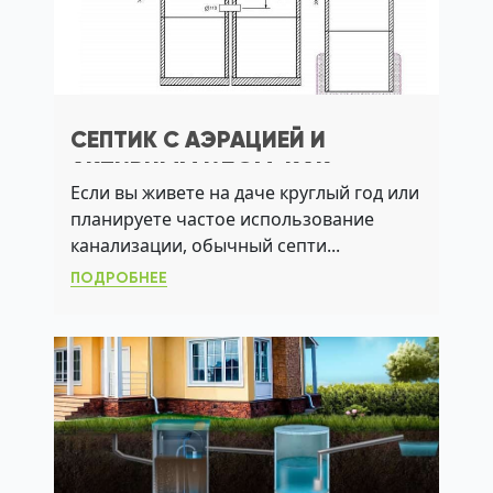
СЕПТИК С АЭРАЦИЕЙ И
АКТИВНЫМ ИЛОМ: КАК
Если вы живете на даче круглый год или
ВЫБРАТЬ СИСТЕМУ БЕЗ
планируете частое использование
ОТКАЧКИ
канализации, обычный септи...
ПОДРОБНЕЕ