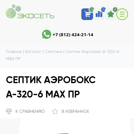
0
0
0
+7 (812) 424-21-14
Главная
|
Каталог
|
Септики
|
Септик Аэробокс А-320-6
MAX ПР
СЕПТИК АЭРОБОКС
А-320-6 MAX ПР
К СРАВНЕНИЮ
В ИЗБРАННОЕ