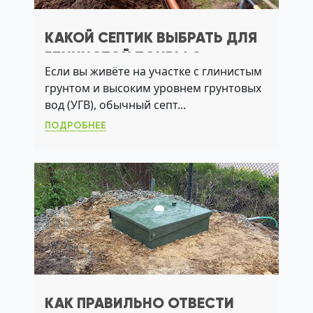
КАКОЙ СЕПТИК ВЫБРАТЬ ДЛЯ
ГЛИНИСТОЙ ПОЧВЫ С
Если вы живёте на участке с глинистым
ВЫСОКИМ УГВ
грунтом и высоким уровнем грунтовых
вод (УГВ), обычный септ...
ПОДРОБНЕЕ
КАК ПРАВИЛЬНО ОТВЕСТИ