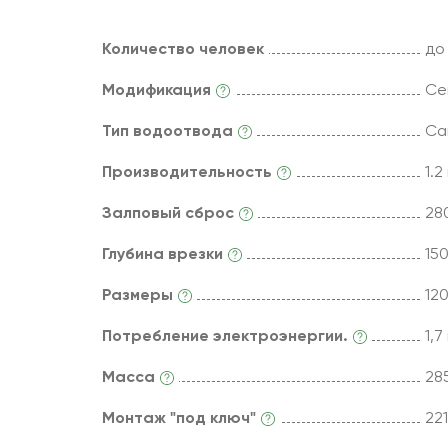
Количество человек
до
Модификация
Се
Тип водоотвода
Са
Производительность
1.2
Залповый сброс
280
Глубина врезки
15
Размеры
12
Потребление электроэнергии.
1,7
Масса
285
Монтаж "под ключ"
22