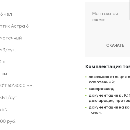
Монтажная
 6 чел
схема
птик Астра 6
мотечный
СКАЧАТЬ
 м3/сут.
 л.
Комплектация то
0 см
локальная станция 
самотечный;
00*1160*3000 мм.
компрессор;
документация к ЛОС
 кВт/сут
декларация, проток
документация на ко
 кг.
талон.
100 руб.