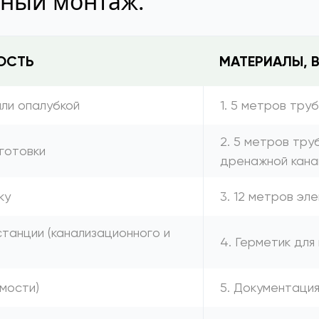
тный монтаж:
ОСТЬ
МАТЕРИАЛЫ, 
или опалубкой
1. 5 метров тру
2. 5 метров тру
готовки
дренажной кана
ку
3. 12 метров эл
танции (канализационного и
4. Герметик для
имости)
5. Документаци