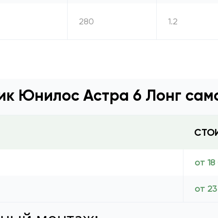
280
1.2
ик Юнилос Астра 6 Лонг сам
СТО
от 18
от 23