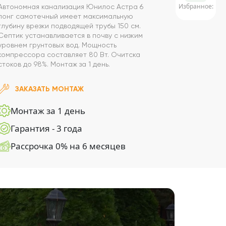
Избранное:
Автономная канализация Юнилос Астра 6
лонг самотечный имеет максимальную
глубину врезки подводящей трубы 150 см.
Септик устанавливается в почву с низким
уровнем грунтовых вод. Мощность
компрессора составляет 80 Вт. Очитска
стоков до 98%. Монтаж за 1 день.
ЗАКАЗАТЬ МОНТАЖ
Монтаж за 1 день
Гарантия - 3 года
Рассрочка 0% на 6 месяцев