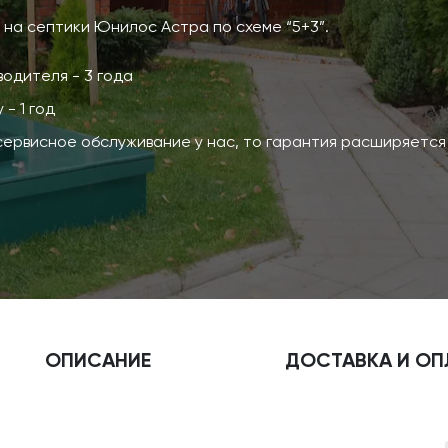
а септики Юнилос Астра по схеме “5+3”.
одителя - 3 года
- 1 год
сервисное обслуживание у нас, то гарантия расширяется 
ОПИСАНИЕ
ДОСТАВКА
И ОП