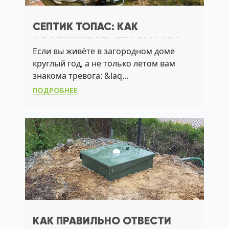
СЕПТИК ТОПАС: КАК
ОБСЛУЖИВАТЬ БЕЗ ВЫЗОВА
Если вы живёте в загородном доме
АССЕНИЗАТОРА И ПРОДЛИТЬ
круглый год, а не только летом вам
СРОК СЛУЖБЫ
знакома тревога: &laq...
ПОДРОБНЕЕ
КАК ПРАВИЛЬНО ОТВЕСТИ