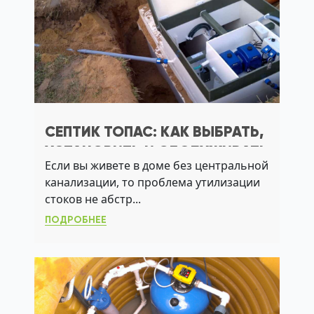
СЕПТИК ТОПАС: КАК ВЫБРАТЬ,
УСТАНОВИТЬ И ОБСЛУЖИВАТЬ
Если вы живете в доме без центральной
СИСТЕМУ ДЛЯ ЗАГОРОДНОГО
канализации, то проблема утилизации
ДОМА
стоков не абстр...
ПОДРОБНЕЕ