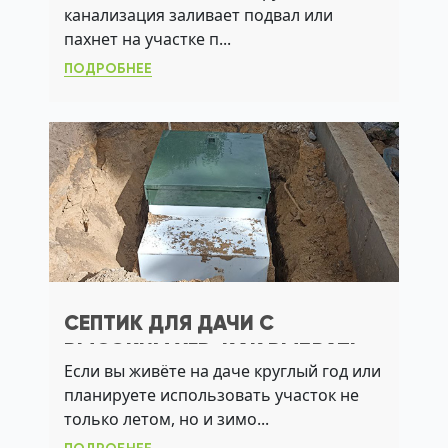
канализация заливает подвал или
УГВ
пахнет на участке п...
ПОДРОБНЕЕ
СЕПТИК ДЛЯ ДАЧИ С
ВЫСОКИМ УГВ: КАК ВЫБРАТЬ
Если вы живёте на даче круглый год или
СИСТЕМУ, ЧТОБЫ ИЗБЕЖАТЬ
планируете использовать участок не
ЗАТОПЛЕНИЯ И ЗАПАХА
только летом, но и зимо...