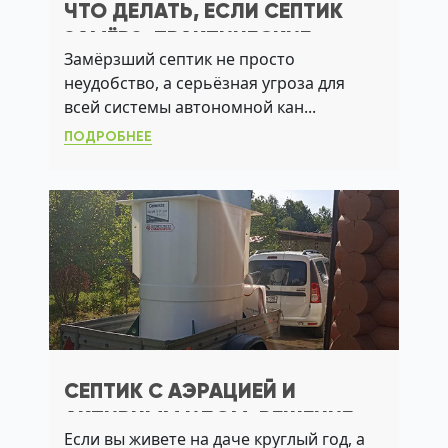
ЧТО ДЕЛАТЬ, ЕСЛИ СЕПТИК
ЗАМЁРЗ: ПРАКТИЧЕСКИЕ
Замёрзший септик не просто
РЕШЕНИЯ ДЛЯ ДАЧИ И
неудобство, а серьёзная угроза для
ЗАГОРОДНОГО ДОМА
всей системы автономной кан...
ПОДРОБНЕЕ
СЕПТИК С АЭРАЦИЕЙ И
АКТИВНЫМ ИЛОМ: РЕШЕНИЕ
Если вы живете на даче круглый год, а
ДЛЯ УЧАСТКОВ С ВЫСОКИМ