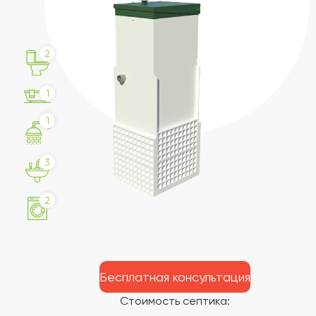
2
1
1
3
2
Бесплатная консультация
Стоимость септика: