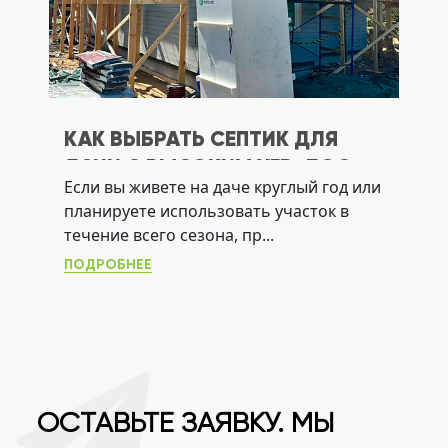
КАК ВЫБРАТЬ СЕПТИК ДЛЯ
ДАЧИ С ВЫСОКИМ УГВ: ЛОС,
Если вы живете на даче круглый год или
АЭРАЦИЯ И АКТИВНЫЙ ИЛ
планируете использовать участок в
течение всего сезона, пр...
ПОДРОБНЕЕ
ОСТАВЬТЕ ЗАЯВКУ. МЫ