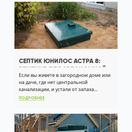
СЕПТИК ЮНИЛОС АСТРА 8:
РЕШЕНИЕ ДЛЯ АВТОНОМНОЙ
Если вы живете в загородном доме или
КАНАЛИЗАЦИИ С ВЫСОКОЙ
на даче, где нет центральной
ОЧИСТКОЙ И МИНИМАЛЬНЫМ
канализации, и устали от запаха...
ОБСЛУЖИВАНИЕМ
ПОДРОБНЕЕ