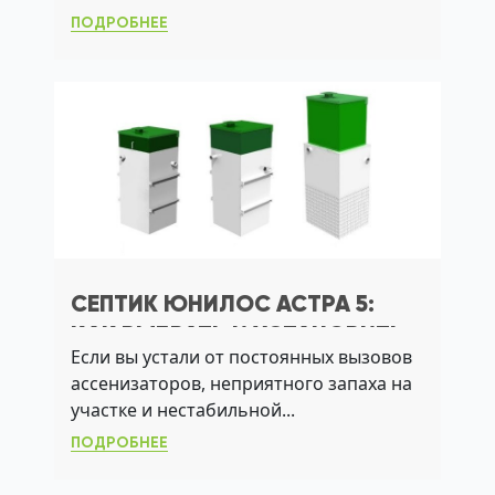
ПОДРОБНЕЕ
СЕПТИК ЮНИЛОС АСТРА 5:
КАК ВЫБРАТЬ И УСТАНОВИТЬ
Если вы устали от постоянных вызовов
СИСТЕМУ БЕЗ ЗАПАХОВ И
ассенизаторов, неприятного запаха на
АССЕНИЗАТОРОВ
участке и нестабильной...
ПОДРОБНЕЕ