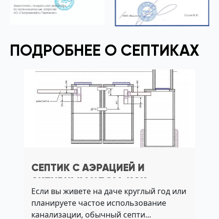
ПОДРОБНЕЕ О СЕПТИКАХ
СЕПТИК С АЭРАЦИЕЙ И
АКТИВНЫМ ИЛОМ: КАК
Если вы живете на даче круглый год или
ВЫБРАТЬ СИСТЕМУ БЕЗ
планируете частое использование
ОТКАЧКИ
канализации, обычный септи...