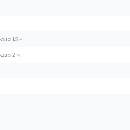
дца 1,5 м
одца 2 м