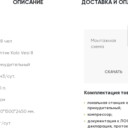
ОПИСАНИЕ
ДОСТАВКА
И ОП
Монтажная
 8 чел
схема
птик Kolo Vesi 8
инудительный
СКАЧАТЬ
 м3/сут.
 л.
Комплектация то
 см
локальная станция о
принудительный;
00*1500*2450 мм.
компрессор;
документация к ЛОС
т/сут
декларация, проток