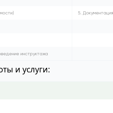
имости)
5. Документаци
а
роведение инструктажа
ты и услуги: