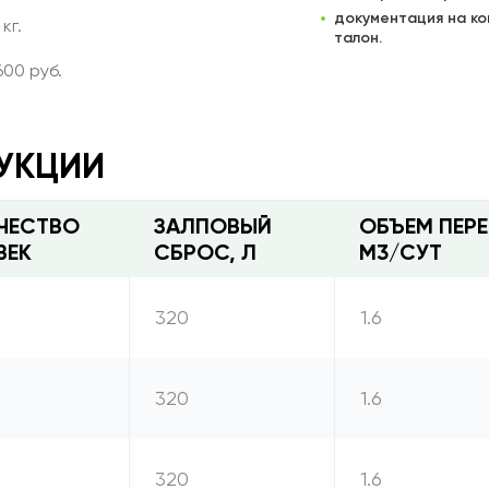
документация на ко
 кг.
талон.
600 руб.
УКЦИИ
ЧЕСТВО
ЗАЛПОВЫЙ
ОБЪЕМ ПЕРЕ
ВЕК
СБРОС, Л
М3/СУТ
320
1.6
320
1.6
320
1.6