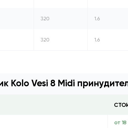
320
1.6
320
1.6
к Kolo Vesi 8 Midi принудите
СТО
от 18