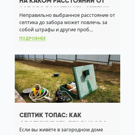
НА КАКОМ РАССТОЯНИИ ОТ
ЗАБОРА РАЗМЕЩАТЬ СЕПТИК
Неправильно выбранное расстояние от
СОГЛАСНО САНИТАРНЫМ
септика до забора может повлечь за
ТРЕБОВАНИЯМ И НОРМАМ
собой штрафы и другие проб...
СНИП
ПОДРОБНЕЕ
СЕПТИК ТОПАС: КАК
ОБСЛУЖИВАТЬ БЕЗ ВЫЗОВА
Если вы живёте в загородном доме
АССЕНИЗАТОРА И ПРОДЛИТЬ