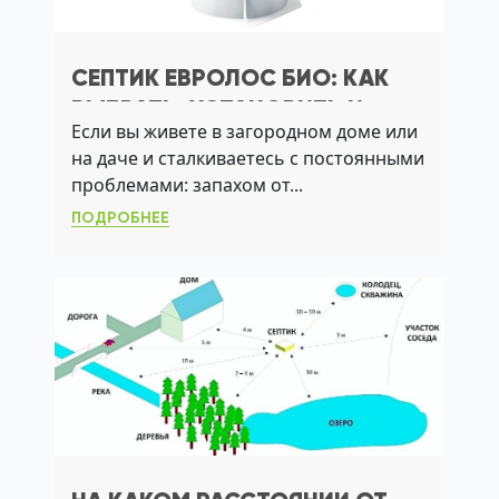
СЕПТИК ЕВРОЛОС БИО: КАК
ВЫБРАТЬ, УСТАНОВИТЬ И
Если вы живете в загородном доме или
ЭКСПЛУАТИРОВАТЬ БЕЗ
на даче и сталкиваетесь с постоянными
ЗАПАХА И СБОЕВ
проблемами: запахом от...
ПОДРОБНЕЕ