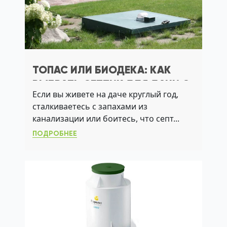
ТОПАС ИЛИ БИОДЕКА: КАК
ВЫБРАТЬ СЕПТИК ДЛЯ ДАЧИ С
Если вы живете на даче круглый год,
ВЫСОКИМ УГВ
сталкиваетесь с запахами из
канализации или боитесь, что септ...
ПОДРОБНЕЕ