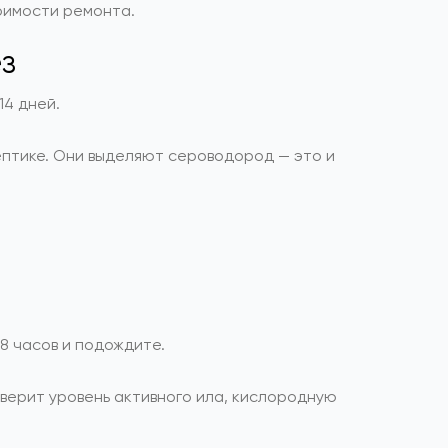
тоимости ремонта.
ез
14 дней.
ептике. Они выделяют сероводород — это и
8 часов и подождите.
оверит уровень активного ила, кислородную