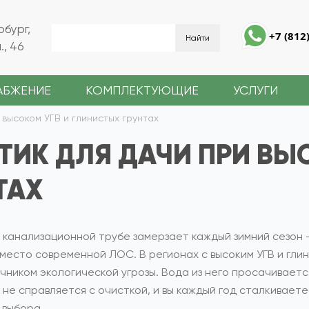
рбург,
+7 (812
, 46
АБЖЕНИЕ
КОМПЛЕКТУЮЩИЕ
УСЛУГИ
 высоком УГВ и глинистых грунтах
ТИК ДЛЯ ДАЧИ ПРИ ВЫ
ТАХ
 в канализационной трубе замерзает каждый зимний сезон
вместо современной ЛОС. В регионах с высоким УГВ и гл
иком экологической угрозы. Вода из него просачивается 
 не справляется с очисткой, и вы каждый год сталкивает
 выбора.