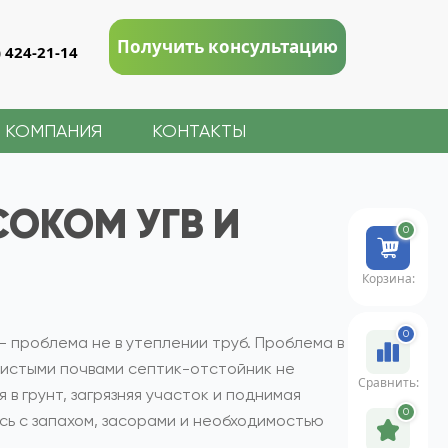
Получить консультацию
) 424-21-14
КОМПАНИЯ
КОНТАКТЫ
СОКОМ УГВ И
0
Корзина:
0
 — проблема не в утеплении труб. Проблема в
инистыми почвами септик-отстойник не
Сравнить:
в грунт, загрязняя участок и поднимая
0
есь с запахом, засорами и необходимостью