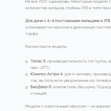
Не все ЛОС одинаковы. Некоторые модели т
количества жильцов, глубины УГВ и типа грун
Для дачи с 4–6 постоянными жильцами и УГВ
откачивается насосом в дренажную систему.
торфа.
Рассмотрите модели:
Топас 5
: производительность 1 м³/сутки,
при -25°C.
Юнилос Астра 4
: для 4 человек, произво
так, вы получите уведомление на телефон
БиоДека-5
: компактная, без шума. Подхо
станций.
Модели с самотечным сбросом — не вариант