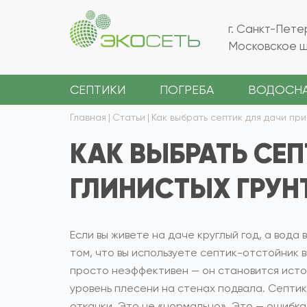
г. Санкт-Пете
Московское ш.
СЕПТИКИ
ПОГРЕБА
ВОДОСН
Главная
|
Статьи
|
Как выбрать септик для дачи при
КАК ВЫБРАТЬ СЕП
ГЛИНИСТЫХ ГРУН
Если вы живете на даче круглый год, а вода
том, что вы используете септик-отстойник 
просто неэффективен — он становится источн
уровень плесени на стенах подвала. Септик
откачки. Это не «нормально». Это — ошибка