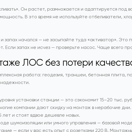
 «сливать». Он растет, размножается и адаптируется под 
мощность. В это время не используйте отбеливатели, хл
ы и запах начался — не засыпайте туда «активатор». Это 
. Если запах не исчез — проверьте насос. Чаще всего про
таже ЛОС без потери качеств
плексная работа: геодезия, траншеи, бетонная плита, п
 надежности.
овня установки станции — это сэкономит 15–20 тыс. руб
многие компании дают скидку на монтаж в нерабочие дни.
5 лет и стоят вдвое дешевле новых.
оде шумоизоляции или умного управления — базовой модел
ие — если у вас есть опыт с розетками 220 В. Монтажн