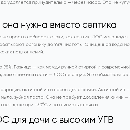
да удаляется принудительно — через насос. Это не «улу
 она нужна вместо септика
 не просто собирает стоки, как септик. ЛОС использует
абатывают органику до 98% чистоты. Очищенная вода мож
икаких подтоплений.
 98%. Разница — как между ручной стиркой и современно
и, животные или гости — ЛОС не опция. Это обязательное
эрации, активный ил и насос для откачки. Активный ил — 
 мыло, зубная паста. Она не требует добавления химии —
ает даже при -30°C и на глинистых почвах.
С для дачи с высоким УГВ