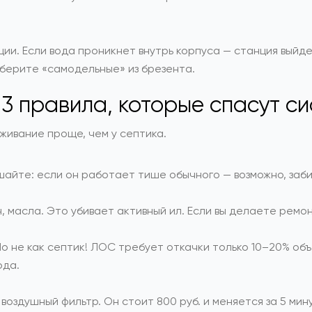
ии. Если вода проникнет внутрь корпуса — станция выйдет
берите «самодельные» из брезента.
3 правила, которые спасут си
уживание проще, чем у септика.
шайте: если он работает тише обычного — возможно, заби
н, масла. Это убивает активный ил. Если вы делаете рем
Но не как септик! ЛОС требует откачки только 10–20% о
ода.
оздушный фильтр. Он стоит 800 руб. и меняется за 5 мину