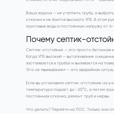
Ваша задача — не утеплить трубу, а выбрат
откачки и не боится высокого УГВ. В этом р
грунтовые воды и постоянную нагрузку от 4–
Почему септик-отстойн
Септик-отстойник — это просто бетонная ил
Когда УГВ высокий — выталкивание очищенны
застаивается в трубах и выливается на пов
Это не «вымывание» — это аварийная ситуац
Если вы установили септик-отстойник на уча
температура падает до -20°C, а летом грун
постоянная откачка, ремонт труб и нервы.
Что делать? Перейти на ЛОС. Только она спо