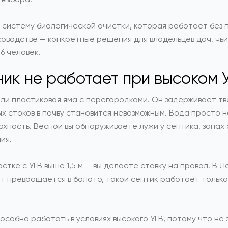
ь систему биологической очистки, которая работает без
уководстве — конкретные решения для владельцев дач, чь
6 человек.
ик не работает при высоком 
и пластиковая яма с перегородками. Он задерживает тве
х стоков в почву становится невозможным. Вода просто 
ерхность. Весной вы обнаруживаете лужи у септика, запа
ия.
стке с УГВ выше 1,5 м — вы делаете ставку на провал. В 
т превращается в болото, такой септик работает только 
собна работать в условиях высокого УГВ, потому что не з