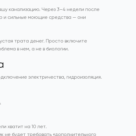
вашу канализацию. Через 3–4 недели после
ор и сильные моющие средства — они
пустая трата денег. Просто включите
блема в нем, а не в биологии.
а
одключение электричества, гидроизоляция.
.
и хватит на 10 лет.
ик не будет требовать «дополнительного