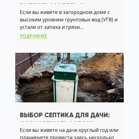
ВЫБРАТЬ МОДЕЛЬ И
Если вы живёте в загородном доме с
ИЗБЕЖАТЬ ОШИБОК
высоким уровнем грунтовых вод (УГВ) и
МОНТАЖА
устали от запаха и грязи...
ПОДРОБНЕЕ
ВЫБОР СЕПТИКА ДЛЯ ДАЧИ:
КАК ИЗБЕЖАТЬ ЗАПАХА,
Если вы живете на даче круглый год или
ПЕРЕПОЛНЕНИЯ И СБОЕВ ПРИ
планируете провести здесь несколько