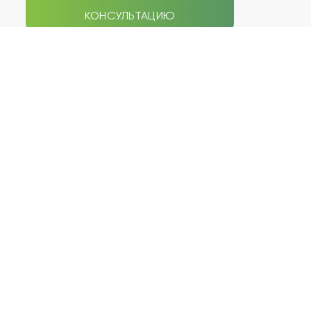
КОНСУЛЬТАЦИЮ
СЕПТИКИ
НАВИГАЦИЯ ПО САЙТУ
Galay
Типы септиков
Zorde Rein
Акции
Аэробокс
Услуги
БиоДека
Статьи
Биодевайс
Наши работы
Волгарь
Наши цены
Гарда
Отзывы