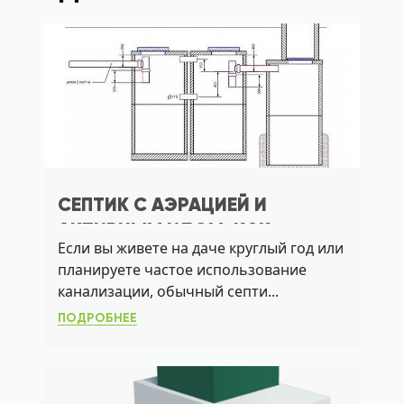
СЕПТИК С АЭРАЦИЕЙ И
АКТИВНЫМ ИЛОМ: КАК
Если вы живете на даче круглый год или
ВЫБРАТЬ СИСТЕМУ БЕЗ
планируете частое использование
ОТКАЧКИ
канализации, обычный септи...
ПОДРОБНЕЕ