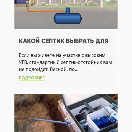
КАКОЙ СЕПТИК ВЫБРАТЬ ДЛЯ
ДАЧИ С ВЫСОКИМ УРОВНЕМ
Если вы живете на участке с высоким
ГРУНТОВЫХ ВОД
УГВ, стандартный септик-отстойник вам
не подойдет. Весной, по...
ПОДРОБНЕЕ