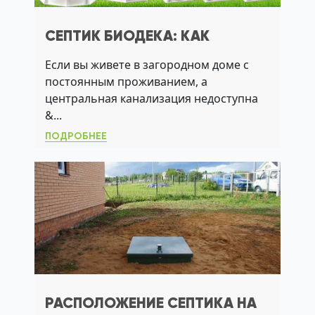
СЕПТИК БИОДЕКА: КАК
ВЫБРАТЬ МОДЕЛЬ, ИЗБЕЖАТЬ
Если вы живете в загородном доме с
ЗАПАХОВ И СЭКОНОМИТЬ НА
постоянным проживанием, а
ОБСЛУЖИВАНИИ
центральная канализация недоступна
&...
ПОДРОБНЕЕ
РАСПОЛОЖЕНИЕ СЕПТИКА НА