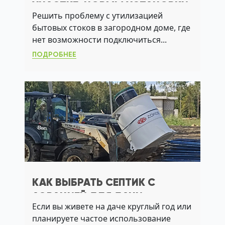
УЧАСТКЕ: НОРМЫ УСТАНОВКИ
Решить проблему с утилизацией
И ПРАВИЛА РАЗМЕЩЕНИЯ
бытовых стоков в загородном доме, где
нет возможности подключиться...
ПОДРОБНЕЕ
КАК ВЫБРАТЬ СЕПТИК С
АЭРАЦИЕЙ ДЛЯ ДАЧИ:
Если вы живете на даче круглый год или
РЕШЕНИЕ ПРОБЛЕМ С УГВ,
планируете частое использование
ЗАПАХОМ И АКТИВНЫМ ИЛОМ