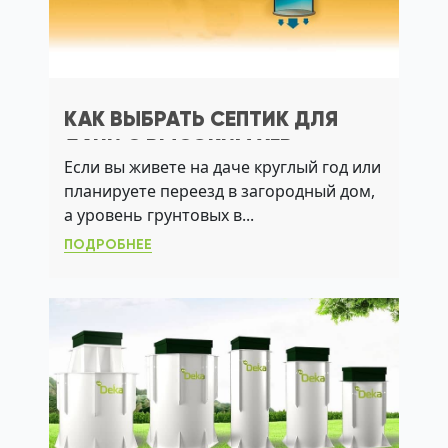
КАК ВЫБРАТЬ СЕПТИК ДЛЯ
ДАЧИ С ВЫСОКИМ УГВ:
Если вы живете на даче круглый год или
ПРАКТИЧЕСКИЙ ГИД ПО ЛОС И
планируете переезд в загородный дом,
АЭРАЦИИ
а уровень грунтовых в...
ПОДРОБНЕЕ