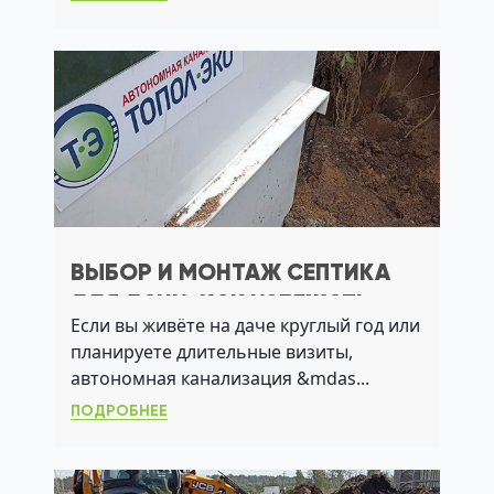
ВЫБОР И МОНТАЖ СЕПТИКА
ДЛЯ ДАЧИ: КАК ИЗБЕЖАТЬ
Если вы живёте на даче круглый год или
ЗАПАХА, ПЕРЕПОЛНЕНИЯ И
планируете длительные визиты,
АВАРИЙ
автономная канализация &mdas...
ПОДРОБНЕЕ