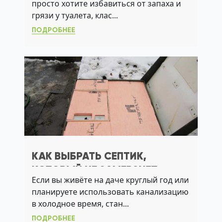
просто хотите избавиться от запаха и
грязи у туалета, клас...
ПОДРОБНЕЕ
КАК ВЫБРАТЬ СЕПТИК,
КОТОРЫЙ НЕ ЗАМЕРЗНЕТ
Если вы живёте на даче круглый год или
ЗИМОЙ: ПРАКТИЧНОЕ РЕШЕНИЕ
планируете использовать канализацию
ДЛЯ ДАЧИ
в холодное время, стан...
ПОДРОБНЕЕ