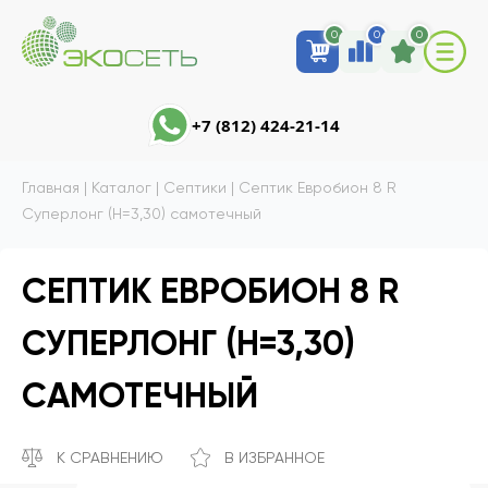
0
0
0
+7 (812) 424-21-14
Главная
|
Каталог
|
Септики
|
Септик Евробион 8 R
Суперлонг (Н=3,30) самотечный
СЕПТИК ЕВРОБИОН 8 R
СУПЕРЛОНГ (Н=3,30)
САМОТЕЧНЫЙ
К СРАВНЕНИЮ
В ИЗБРАННОЕ