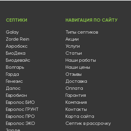
СЕПТИКИ
НАВИГАЦИЯ ПО САЙТУ
Galay
Типы септиков
Zorde Rein
Акции
Аэробокс
Услуги
БиоДека
Статьи
Биодевайс
Наши работы
Волгарь
Наши цены
Гарда
Отзывы
Генезис
Доставка
Далос
Оплата
Евробион
Гарантия
Евролос БИО
Компания
Евролос ГРУНТ
Контакты
Евролос ПРО
Карта сайта
Евролос ЭКО
Септик в рассрочку
Зорде