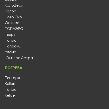
КолоВеси
Колос
Ново Эко
Оптима
ТОПАЭРО
Тверь
Топас
Топас-С
Удача
Юнилос Астра
ПОГРЕБА
Тингард
Kellari
Топас
Kelder