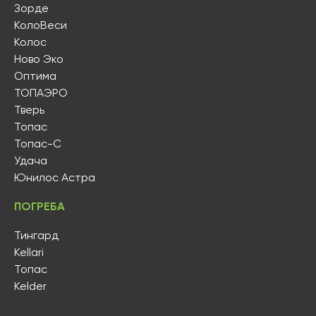
Зорде
КолоВеси
Колос
Ново Эко
Оптима
ТОПАЭРО
Тверь
Топас
Топас-С
Удача
Юнилос Астра
ПОГРЕБА
Тингард
Kellari
Топас
Kelder