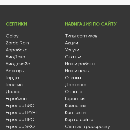
СЕПТИКИ
НАВИГАЦИЯ ПО САЙТУ
Galay
Типы септиков
Zorde Rein
Акции
Аэробокс
Услуги
БиоДека
Статьи
Биодевайс
Наши работы
Волгарь
Наши цены
Гарда
Отзывы
Генезис
Доставка
Далос
Оплата
Евробион
Гарантия
Евролос БИО
Компания
Евролос ГРУНТ
Контакты
Евролос ПРО
Карта сайта
Евролос ЭКО
Септик в рассрочку