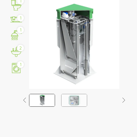
1
1
1
2
1