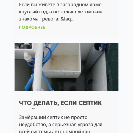
Если вы живёте в загородном доме
АССЕНИЗАТОРА И ПРОДЛИТЬ
круглый год, а не только летом вам
СРОК СЛУЖБЫ
знакома тревога: &laq...
ПОДРОБНЕЕ
ЧТО ДЕЛАТЬ, ЕСЛИ СЕПТИК
ЗАМЁРЗ: ПРАКТИЧЕСКИЕ
Замёрзший септик не просто
РЕШЕНИЯ ДЛЯ ДАЧИ И
неудобство, а серьёзная угроза для
ЗАГОРОДНОГО ДОМА
всей системы автономной кан...