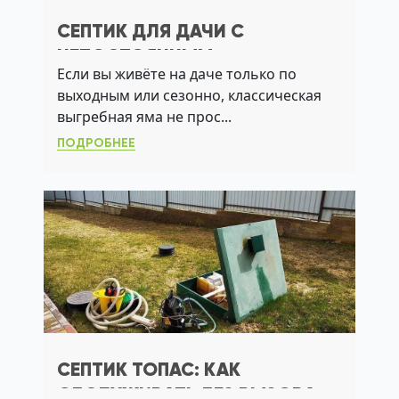
СЕПТИК ДЛЯ ДАЧИ С
НЕПОСТОЯННЫМ
Если вы живёте на даче только по
ПРОЖИВАНИЕМ: КАК ВЫБРАТЬ
выходным или сезонно, классическая
СИСТЕМУ, КОТОРАЯ НЕ
выгребная яма не прос...
ТРЕБУЕТ ОТКАЧКИ
ПОДРОБНЕЕ
СЕПТИК ТОПАС: КАК
ОБСЛУЖИВАТЬ БЕЗ ВЫЗОВА