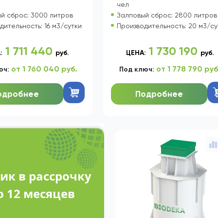
ПТИК ТОПАС 100
СЕПТИК БИОДЕКА 100-14
САМОТЕЧНЫЙ
САМОТЕЧНЫЙ
пользователей: до 100
Кол-во пользователей: до 100
чел
й сброс: 3000 литров
Залповый сброс: 2800 литров
дительность: 16 м3/сутки
Производительность: 20 м3/су
1 711 440
1 730 190
:
руб.
ЦЕНА:
руб.
от 1 760 040 руб.
от 1 778 790 руб
юч:
Под ключ:
одробнее
Подробнее
ик в рассрочку