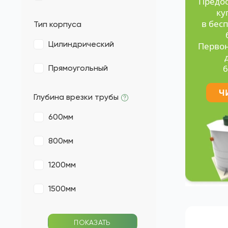
д
Самотечный
Принудительный
Предо
ку
в бес
Тип корпуса
Цилиндрический
Первон
6
Прямоугольный
Ч
Глубина врезки трубы
600мм
800мм
1200мм