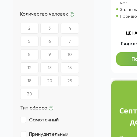
СЕ
Zorde Rein
Удача
Кол-во 
чел
Залповы
Количество человек
Произво
2
3
4
ЦЕНА
5
6
7
Под кл
8
9
10
П
12
13
15
18
20
25
30
Тип сброса
Септ