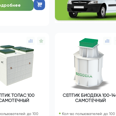
1 632 960
:
руб.
одробнее