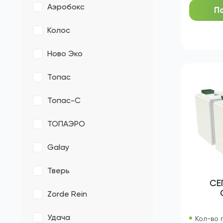
Далос
Зорде
ЦЕНА
Аэробокс
П
Колос
Ново Эко
Топас
Топас-С
ТОПАЭРО
Galay
Тверь