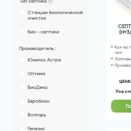
Тип септика
Станции биологической
очистки
СЕПТ
Био - септики
(Н=3
Кол-во 
Производитель :
чел
Залповы
Юнилос Астра
Произво
Оптима
ЦЕНА
БиоДека
Под кл
Евробион
П