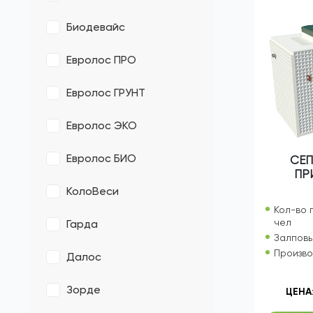
Волгарь
Генезис
Биодевайс
Евролос ПРО
Евролос ГРУНТ
Евролос ЭКО
Евролос БИО
СЕП
ПР
КолоВеси
Кол-во 
чел
Гарда
Залповы
Произво