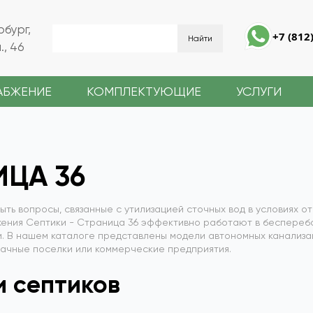
рбург,
+7 (812
, 46
АБЖЕНИЕ
КОМПЛЕКТУЮЩИЕ
УСЛУГИ
ИЦА 36
рыть вопросы, связанные с утилизацией сточных вод в условиях 
жения Септики
- Cтраница 36 эффективно работают в бесперебо
и. В нашем каталоге представлены модели автономных канализ
 дачные поселки или коммерческие предприятия.
Подобрать септик