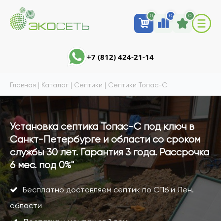
0
0
0
+7 (812) 424-21-14
Главная
|
Каталог
|
Септики
|
Септики Топас-С
Установка септика Топас-С под ключ в
Санкт-Петербурге и области со сроком
службы 30 лет. Гарантия 3 года. Рассрочка
6 мес. под 0%"
Бесплатно доставляем септик по СПб и Лен.
области