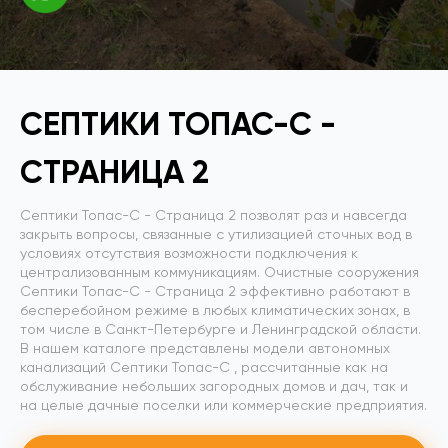
СЕПТИКИ ТОПАС-С -
CТРАНИЦА 2
Септики Топас-С - Cтраница 2 позволят раз и навсегда
закрыть вопросы, связанные с утилизацией сточных вод в
условиях отсутствия возможности подключения к
централизованным коммуникациям. Очистные сооружения
Септики Топас-С - Cтраница 2 эффективно работают в
бесперебойном режиме в любых климатических зонах, в
том числе в Санкт-Петербурге и Ленинградской области.
В нашем каталоге представлены модели автономных
канализаций Септики Топас-С , рассчитанные как на
обслуживание небольших загородных домов и дач, так и
на целые дачные поселки или коммерческие предприятия.